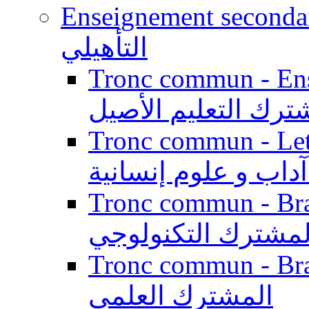
Enseignement secondaire qualifi
التأهيلي
Tronc commun - Enseig
ترك التعليم الأصيل
Tronc commun - Lett
داب و علوم إنسانية
Tronc commun - Branch
لمشترك التكنولوجي
Tronc commun - Branch
المشترك العلمي