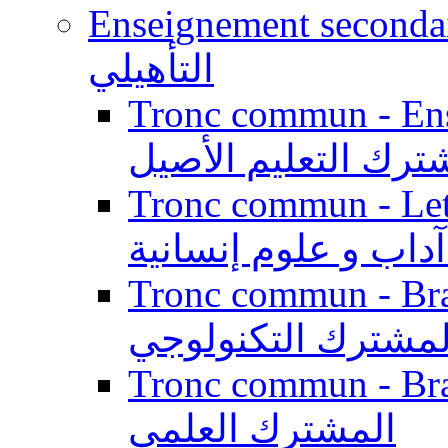
Enseignement secondaire qualifi
التأهيلي
Tronc commun - Enseig
ترك التعليم الأصيل
Tronc commun - Lett
داب و علوم إنسانية
Tronc commun - Branch
لمشترك التكنولوجي
Tronc commun - Branch
المشترك العلمي