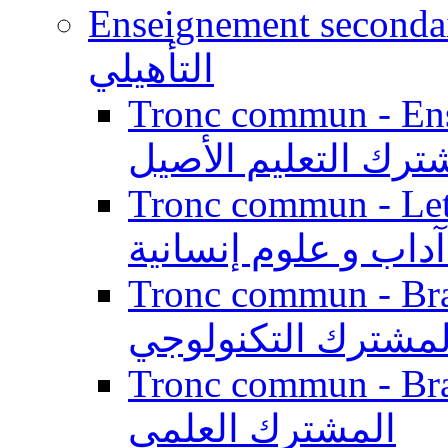
Enseignement secondaire qualifi
التأهيلي
Tronc commun - Enseig
ترك التعليم الأصيل
Tronc commun - Lett
داب و علوم إنسانية
Tronc commun - Branch
لمشترك التكنولوجي
Tronc commun - Branch
المشترك العلمي