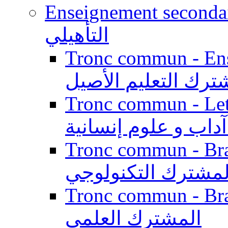
Enseignement secondaire qualifi
التأهيلي
Tronc commun - Enseig
ترك التعليم الأصيل
Tronc commun - Lett
داب و علوم إنسانية
Tronc commun - Branch
لمشترك التكنولوجي
Tronc commun - Branch
المشترك العلمي