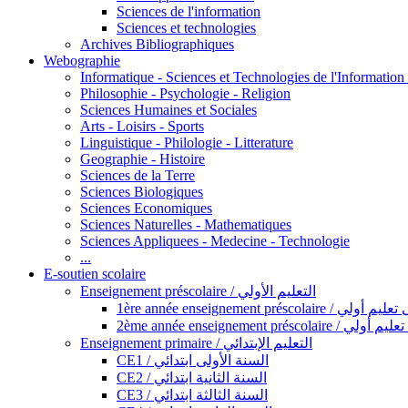
Sciences de l'information
Sciences et technologies
Archives Bibliographiques
Webographie
Informatique - Sciences et Technologies de l'Informatio
Philosophie - Psychologie - Religion
Sciences Humaines et Sociales
Arts - Loisirs - Sports
Linguistique - Philologie - Litterature
Geographie - Histoire
Sciences de la Terre
Sciences Biologiques
Sciences Economiques
Sciences Naturelles - Mathematiques
Sciences Appliquees - Medecine - Technologie
...
E-soutien scolaire
Enseignement préscolaire / التعليم الأولي
1ère année enseignement préscol
2ème année enseignement présc
Enseignement primaire / التعليم الإبتدائي
CE1 / السنة الأولى ابتدائي
CE2 / السنة الثانية ابتدائي
CE3 / السنة الثالثة ابتدائي