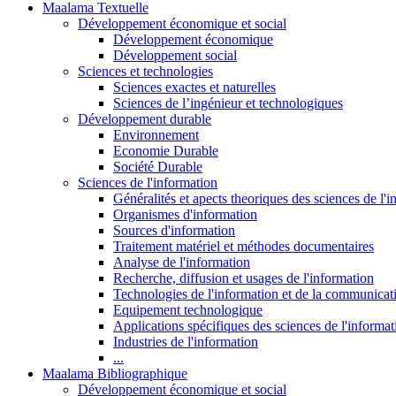
Maalama Textuelle
Développement économique et social
Développement économique
Développement social
Sciences et technologies
Sciences exactes et naturelles
Sciences de l’ingénieur et technologiques
Développement durable
Environnement
Economie Durable
Société Durable
Sciences de l'information
Généralités et apects theoriques des sciences de l'
Organismes d'information
Sources d'information
Traitement matériel et méthodes documentaires
Analyse de l'information
Recherche, diffusion et usages de l'information
Technologies de l'information et de la communicat
Equipement technologique
Applications spécifiques des sciences de l'informa
Industries de l'information
...
Maalama Bibliographique
Développement économique et social