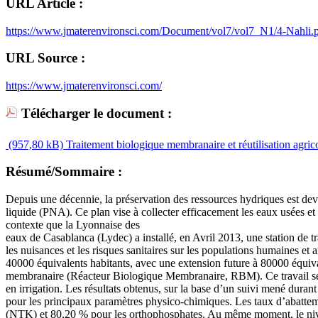
URL Article :
https://www.jmaterenvironsci.com/Document/vol7/vol7_N1/4-Nahli.
URL Source :
https://www.jmaterenvironsci.com/
Télécharger le document :
(957,80 kB)
Traitement biologique membranaire et réutilisation agri
Résumé/Sommaire :
Depuis une décennie, la préservation des ressources hydriques est de
liquide (PNA). Ce plan vise à collecter efficacement les eaux usées et l
contexte que la Lyonnaise des
eaux de Casablanca (Lydec) a installé, en Avril 2013, une station de 
les nuisances et les risques sanitaires sur les populations humaines e
40000 équivalents habitants, avec une extension future à 80000 équival
membranaire (Réacteur Biologique Membranaire, RBM). Ce travail se p
en irrigation. Les résultats obtenus, sur la base d’un suivi mené dura
pour les principaux paramètres physico-chimiques. Les taux d’abatt
(NTK) et 80,20 % pour les orthophosphates. Au même moment, le nivea