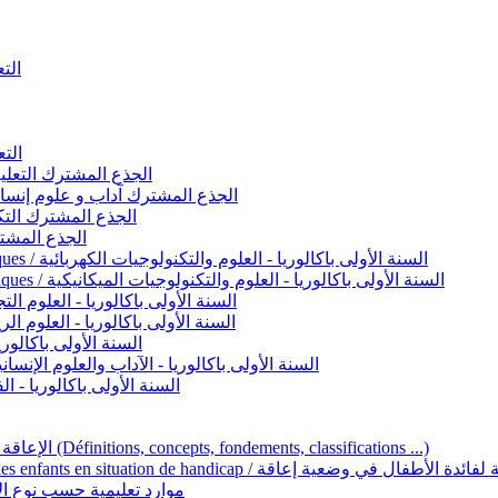
التعليم 
التعليم ا
ignement original / الجذع المشترك التعليم الأصيل
commun - Lettres et Sciences humaines / الجذع المشترك آداب و علوم إنسانية
nche technologique / الجذع المشترك التكنولوجي
ntifique / الجذع المشترك العلمي
1ère année BAC - Sciences et technologies électriques / السنة الأولى باكالوريا - العلوم والتكنولوجيات الكهربائية
1ère année BAC - Sciences et technologies mécaniques / السنة الأولى باكالوريا - العلوم والتكنولوجيات الميكانيكية
AC - Sciences expérimentales / السنة الأولى باكالوريا - العلوم التجريبية
BAC - Sciences mathématiques / السنة الأولى باكالوريا - العلوم الرياضية
 السنة الأولى باكالوريا – اللغة العربية
e année BAC - Lettres et sciences humaines / السنة الأولى باكالوريا - الآداب والعلوم الإنسانية
quées / السنة الأولى باكالوريا - الفنون التطبيقية
Handicap et Éducation inclusive / الإعاقة والتربية الدامجة (Définitions, concepts, fondements, classifications ...)
Programme national de l’éducation inclusive pour les enfants en situation de h
ucatives par type d’handicap / موارد تعليمية حسب نوع الإعاقة