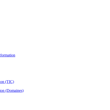
information
ion (TIC)
tion (Domaines)