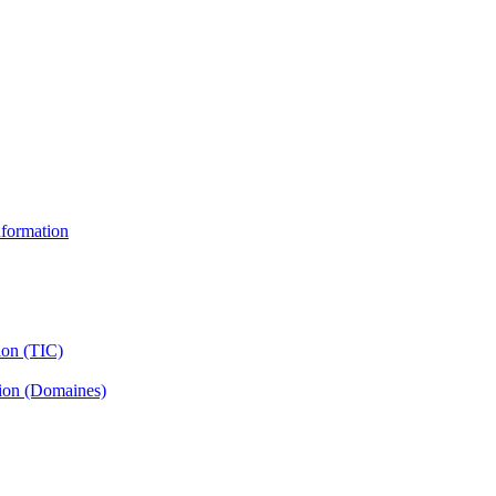
information
ion (TIC)
tion (Domaines)