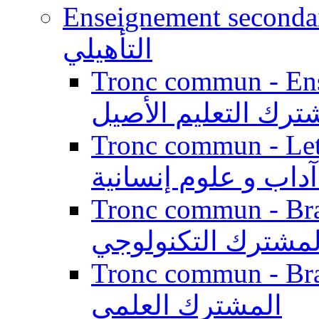
Enseignement secondaire qualifi
التأهيلي
Tronc commun - Enseig
ترك التعليم الأصيل
Tronc commun - Lett
داب و علوم إنسانية
Tronc commun - Branch
لمشترك التكنولوجي
Tronc commun - Branch
المشترك العلمي