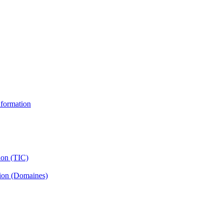
information
ion (TIC)
tion (Domaines)