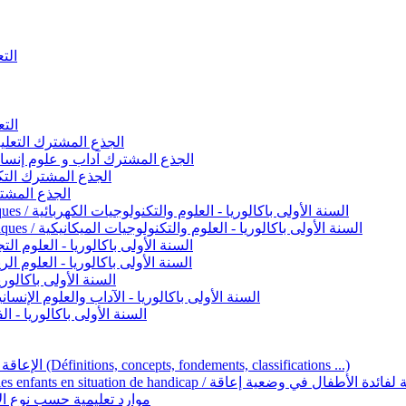
التعليم 
التعليم ا
ignement original / الجذع المشترك التعليم الأصيل
commun - Lettres et Sciences humaines / الجذع المشترك آداب و علوم إنسانية
nche technologique / الجذع المشترك التكنولوجي
ntifique / الجذع المشترك العلمي
1ère année BAC - Sciences et technologies électriques / السنة الأولى باكالوريا - العلوم والتكنولوجيات الكهربائية
1ère année BAC - Sciences et technologies mécaniques / السنة الأولى باكالوريا - العلوم والتكنولوجيات الميكانيكية
AC - Sciences expérimentales / السنة الأولى باكالوريا - العلوم التجريبية
BAC - Sciences mathématiques / السنة الأولى باكالوريا - العلوم الرياضية
 السنة الأولى باكالوريا – اللغة العربية
e année BAC - Lettres et sciences humaines / السنة الأولى باكالوريا - الآداب والعلوم الإنسانية
quées / السنة الأولى باكالوريا - الفنون التطبيقية
Handicap et Éducation inclusive / الإعاقة والتربية الدامجة (Définitions, concepts, fondements, classifications ...)
Programme national de l’éducation inclusive pour les enfants en situation de h
ucatives par type d’handicap / موارد تعليمية حسب نوع الإعاقة