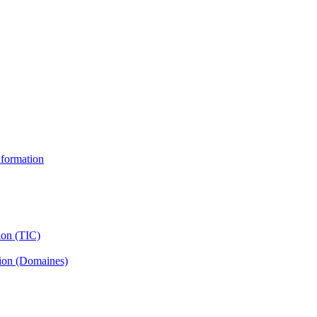
information
ion (TIC)
tion (Domaines)