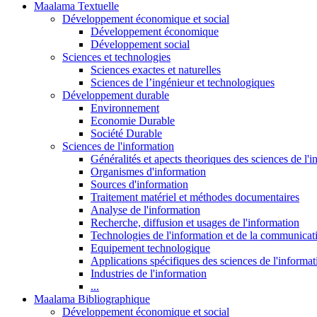
Maalama Textuelle
Développement économique et social
Développement économique
Développement social
Sciences et technologies
Sciences exactes et naturelles
Sciences de l’ingénieur et technologiques
Développement durable
Environnement
Economie Durable
Société Durable
Sciences de l'information
Généralités et apects theoriques des sciences de l'
Organismes d'information
Sources d'information
Traitement matériel et méthodes documentaires
Analyse de l'information
Recherche, diffusion et usages de l'information
Technologies de l'information et de la communicat
Equipement technologique
Applications spécifiques des sciences de l'informa
Industries de l'information
...
Maalama Bibliographique
Développement économique et social