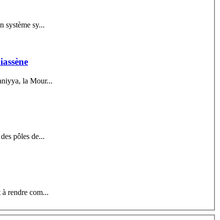
n système sy...
niassène
aniyya, la Mour...
des pôles de...
 à rendre com...