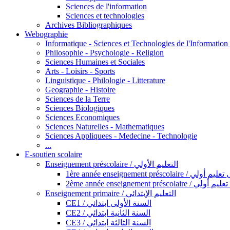
Sciences de l'information
Sciences et technologies
Archives Bibliographiques
Webographie
Informatique - Sciences et Technologies de l'Informatio
Philosophie - Psychologie - Religion
Sciences Humaines et Sociales
Arts - Loisirs - Sports
Linguistique - Philologie - Litterature
Geographie - Histoire
Sciences de la Terre
Sciences Biologiques
Sciences Economiques
Sciences Naturelles - Mathematiques
Sciences Appliquees - Medecine - Technologie
...
E-soutien scolaire
Enseignement préscolaire / التعليم الأولي
1ère année enseignement préscol
2ème année enseignement présc
Enseignement primaire / التعليم الإبتدائي
CE1 / السنة الأولى ابتدائي
CE2 / السنة الثانية ابتدائي
CE3 / السنة الثالثة ابتدائي