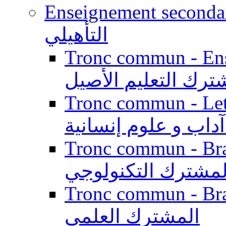
Enseignement secondaire qualifi
التأهيلي
Tronc commun - Enseig
ترك التعليم الأصيل
Tronc commun - Lett
داب و علوم إنسانية
Tronc commun - Branch
لمشترك التكنولوجي
Tronc commun - Branch
المشترك العلمي