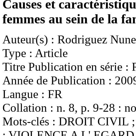
Causes et caractéristiqu
femmes au sein de la fa
Auteur(s) :
Rodriguez Nunez
Type :
Article
Titre Publication en série :
R
Année de Publication :
200
Langue :
FR
Collation :
n. 8, p. 9-28 : no
Mots-clés :
DROIT CIVIL 
; VIOLENCE A L' EGARD