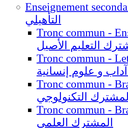
Enseignement secondaire qualifi
التأهيلي
Tronc commun - Enseig
ترك التعليم الأصيل
Tronc commun - Lett
داب و علوم إنسانية
Tronc commun - Branch
لمشترك التكنولوجي
Tronc commun - Branch
المشترك العلمي