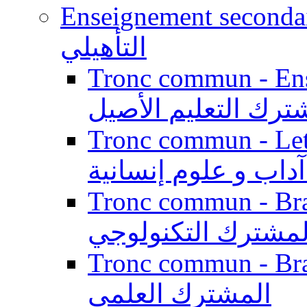
Enseignement secondaire qualifi
التأهيلي
Tronc commun - Enseig
ترك التعليم الأصيل
Tronc commun - Lett
داب و علوم إنسانية
Tronc commun - Branch
لمشترك التكنولوجي
Tronc commun - Branch
المشترك العلمي