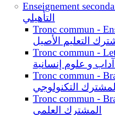
Enseignement secondaire qualifi
التأهيلي
Tronc commun - Enseig
ترك التعليم الأصيل
Tronc commun - Lett
داب و علوم إنسانية
Tronc commun - Branch
لمشترك التكنولوجي
Tronc commun - Branch
المشترك العلمي