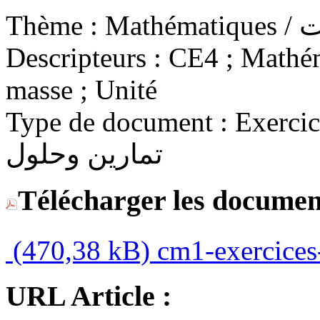
Thème :
Math
Descripteurs :
CE4 ; Mathém
masse ; Unité
Type de document :
Exercices 
تمارين وحلول
Télécharger les documen
(470,38 kB)
cm1-exercices-
URL Article :