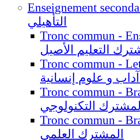
Enseignement secondaire qualifi
التأهيلي
Tronc commun - Enseig
ترك التعليم الأصيل
Tronc commun - Lett
داب و علوم إنسانية
Tronc commun - Branch
لمشترك التكنولوجي
Tronc commun - Branch
المشترك العلمي