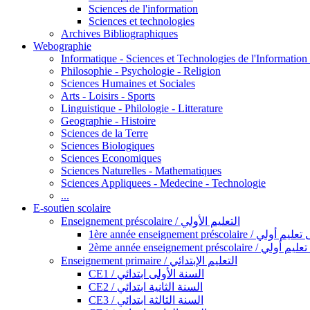
Sciences de l'information
Sciences et technologies
Archives Bibliographiques
Webographie
Informatique - Sciences et Technologies de l'Informatio
Philosophie - Psychologie - Religion
Sciences Humaines et Sociales
Arts - Loisirs - Sports
Linguistique - Philologie - Litterature
Geographie - Histoire
Sciences de la Terre
Sciences Biologiques
Sciences Economiques
Sciences Naturelles - Mathematiques
Sciences Appliquees - Medecine - Technologie
...
E-soutien scolaire
Enseignement préscolaire / التعليم الأولي
1ère année enseignement préscol
2ème année enseignement présc
Enseignement primaire / التعليم الإبتدائي
CE1 / السنة الأولى ابتدائي
CE2 / السنة الثانية ابتدائي
CE3 / السنة الثالثة ابتدائي