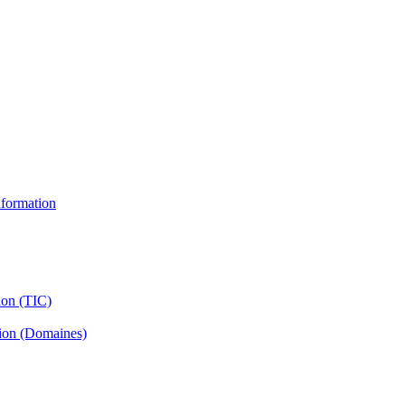
information
ion (TIC)
tion (Domaines)