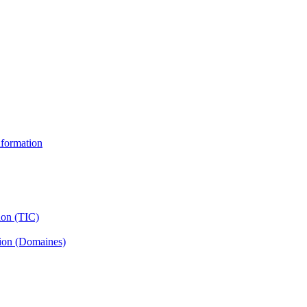
information
ion (TIC)
tion (Domaines)