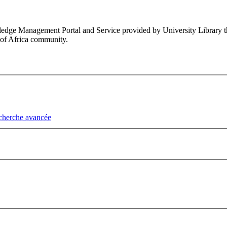
e Management Portal and Service provided by University Library that i
 of Africa community.
cherche avancée