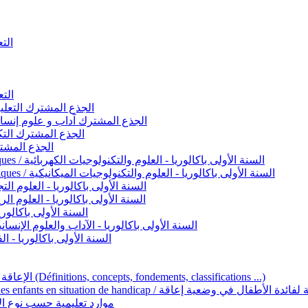
التعليم 
التعليم ا
ignement original / الجذع المشترك التعليم الأصيل
commun - Lettres et Sciences humaines / الجذع المشترك آداب و علوم إنسانية
nche technologique / الجذع المشترك التكنولوجي
ntifique / الجذع المشترك العلمي
1ère année BAC - Sciences et technologies électriques / السنة الأولى باكالوريا - العلوم والتكنولوجيات الكهربائية
1ère année BAC - Sciences et technologies mécaniques / السنة الأولى باكالوريا - العلوم والتكنولوجيات الميكانيكية
AC - Sciences expérimentales / السنة الأولى باكالوريا - العلوم التجريبية
BAC - Sciences mathématiques / السنة الأولى باكالوريا - العلوم الرياضية
 السنة الأولى باكالوريا – اللغة العربية
e année BAC - Lettres et sciences humaines / السنة الأولى باكالوريا - الآداب والعلوم الإنسانية
quées / السنة الأولى باكالوريا - الفنون التطبيقية
Handicap et Éducation inclusive / الإعاقة والتربية الدامجة (Définitions, concepts, fondements, classifications ...)
Programme national de l’éducation inclusive pour les enfants en situation de h
ucatives par type d’handicap / موارد تعليمية حسب نوع الإعاقة