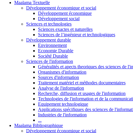
Maalama Textuelle
Développement économique et social
Développement économique
Développement social
Sciences et technologies
Sciences exactes et naturelles
Sciences de l’ingénieur et technologiques
Développement durable
Environnement
Economie Durable
Société Durable
Sciences de l'information
Généralités et apects theoriques des sciences de l'
Organismes d'information
Sources d'information
Traitement matériel et méthodes documentaires
Analyse de l'information
Recherche, diffusion et usages de l'information
Technologies de l'information et de la communicat
Equipement technologique
Applications spécifiques des sciences de l'informa
Industries de l'information
...
Maalama Bibliographique
Développement économique et social