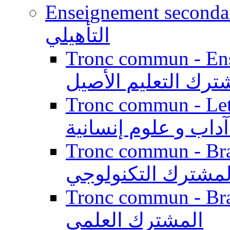
Enseignement secondaire qualifi
التأهيلي
Tronc commun - Enseig
ترك التعليم الأصيل
Tronc commun - Lett
داب و علوم إنسانية
Tronc commun - Branch
لمشترك التكنولوجي
Tronc commun - Branch
المشترك العلمي