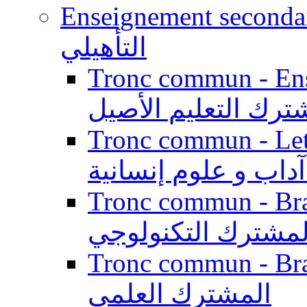
Enseignement secondaire qualifi
التأهيلي
Tronc commun - Enseig
ترك التعليم الأصيل
Tronc commun - Lett
داب و علوم إنسانية
Tronc commun - Branch
لمشترك التكنولوجي
Tronc commun - Branch
المشترك العلمي