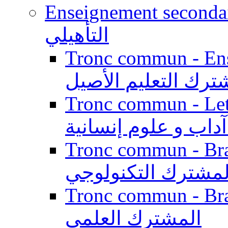
Enseignement secondaire qualifi
التأهيلي
Tronc commun - Enseig
ترك التعليم الأصيل
Tronc commun - Lett
داب و علوم إنسانية
Tronc commun - Branch
لمشترك التكنولوجي
Tronc commun - Branch
المشترك العلمي