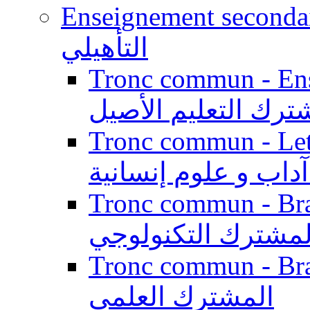
Enseignement secondaire qualifi
التأهيلي
Tronc commun - Enseig
ترك التعليم الأصيل
Tronc commun - Lett
داب و علوم إنسانية
Tronc commun - Branch
لمشترك التكنولوجي
Tronc commun - Branch
المشترك العلمي