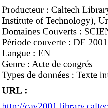
Producteur :
Caltech Library
Institute of Technology), Un
Domaines Couverts :
SCIE
Période couverte :
DE 2001
Langue :
EN
Genre :
Acte de congrés
Types de données :
Texte in
URL :
http://cav2001.library.calte