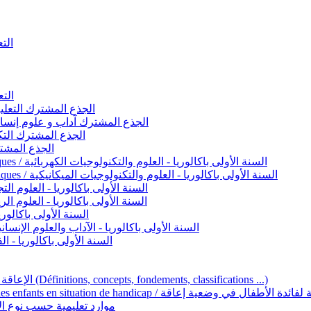
التعليم 
التعليم ا
ignement original / الجذع المشترك التعليم الأصيل
commun - Lettres et Sciences humaines / الجذع المشترك آداب و علوم إنسانية
nche technologique / الجذع المشترك التكنولوجي
ntifique / الجذع المشترك العلمي
1ère année BAC - Sciences et technologies électriques / السنة الأولى باكالوريا - العلوم والتكنولوجيات الكهربائية
1ère année BAC - Sciences et technologies mécaniques / السنة الأولى باكالوريا - العلوم والتكنولوجيات الميكانيكية
AC - Sciences expérimentales / السنة الأولى باكالوريا - العلوم التجريبية
BAC - Sciences mathématiques / السنة الأولى باكالوريا - العلوم الرياضية
 السنة الأولى باكالوريا – اللغة العربية
e année BAC - Lettres et sciences humaines / السنة الأولى باكالوريا - الآداب والعلوم الإنسانية
quées / السنة الأولى باكالوريا - الفنون التطبيقية
Handicap et Éducation inclusive / الإعاقة والتربية الدامجة (Définitions, concepts, fondements, classifications ...)
Programme national de l’éducation inclusive pour les enfants en situation de h
ucatives par type d’handicap / موارد تعليمية حسب نوع الإعاقة