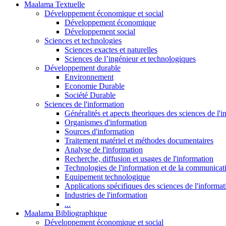
Maalama Textuelle
Développement économique et social
Développement économique
Développement social
Sciences et technologies
Sciences exactes et naturelles
Sciences de l’ingénieur et technologiques
Développement durable
Environnement
Economie Durable
Société Durable
Sciences de l'information
Généralités et apects theoriques des sciences de l'
Organismes d'information
Sources d'information
Traitement matériel et méthodes documentaires
Analyse de l'information
Recherche, diffusion et usages de l'information
Technologies de l'information et de la communicat
Equipement technologique
Applications spécifiques des sciences de l'informa
Industries de l'information
...
Maalama Bibliographique
Développement économique et social