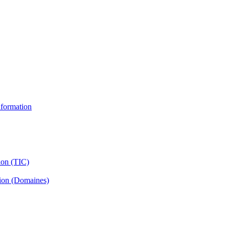
information
ion (TIC)
tion (Domaines)