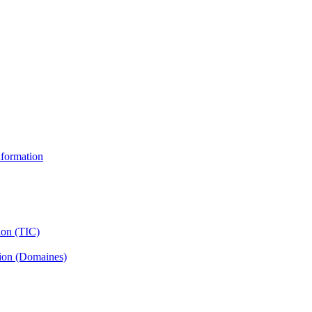
information
ion (TIC)
tion (Domaines)