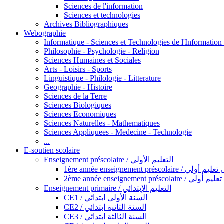
Sciences de l'information
Sciences et technologies
Archives Bibliographiques
Webographie
Informatique - Sciences et Technologies de l'Informatio
Philosophie - Psychologie - Religion
Sciences Humaines et Sociales
Arts - Loisirs - Sports
Linguistique - Philologie - Litterature
Geographie - Histoire
Sciences de la Terre
Sciences Biologiques
Sciences Economiques
Sciences Naturelles - Mathematiques
Sciences Appliquees - Medecine - Technologie
...
E-soutien scolaire
Enseignement préscolaire / التعليم الأولي
1ère année enseignement préscol
2ème année enseignement présc
Enseignement primaire / التعليم الإبتدائي
CE1 / السنة الأولى ابتدائي
CE2 / السنة الثانية ابتدائي
CE3 / السنة الثالثة ابتدائي