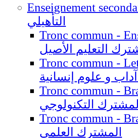
Enseignement secondaire qualifi
التأهيلي
Tronc commun - Enseig
ترك التعليم الأصيل
Tronc commun - Lett
داب و علوم إنسانية
Tronc commun - Branch
لمشترك التكنولوجي
Tronc commun - Branch
المشترك العلمي