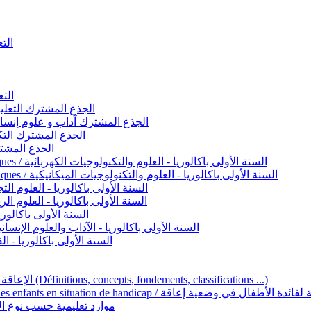
التعليم 
التعليم ا
ignement original / الجذع المشترك التعليم الأصيل
commun - Lettres et Sciences humaines / الجذع المشترك آداب و علوم إنسانية
nche technologique / الجذع المشترك التكنولوجي
ntifique / الجذع المشترك العلمي
1ère année BAC - Sciences et technologies électriques / السنة الأولى باكالوريا - العلوم والتكنولوجيات الكهربائية
1ère année BAC - Sciences et technologies mécaniques / السنة الأولى باكالوريا - العلوم والتكنولوجيات الميكانيكية
AC - Sciences expérimentales / السنة الأولى باكالوريا - العلوم التجريبية
BAC - Sciences mathématiques / السنة الأولى باكالوريا - العلوم الرياضية
 السنة الأولى باكالوريا – اللغة العربية
e année BAC - Lettres et sciences humaines / السنة الأولى باكالوريا - الآداب والعلوم الإنسانية
quées / السنة الأولى باكالوريا - الفنون التطبيقية
Handicap et Éducation inclusive / الإعاقة والتربية الدامجة (Définitions, concepts, fondements, classifications ...)
Programme national de l’éducation inclusive pour les enfants en situation de h
ucatives par type d’handicap / موارد تعليمية حسب نوع الإعاقة