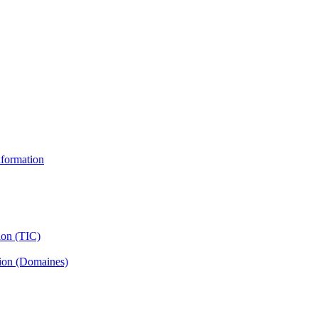
information
ion (TIC)
tion (Domaines)