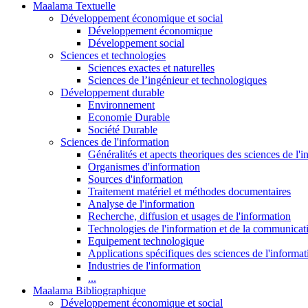
Maalama Textuelle
Développement économique et social
Développement économique
Développement social
Sciences et technologies
Sciences exactes et naturelles
Sciences de l’ingénieur et technologiques
Développement durable
Environnement
Economie Durable
Société Durable
Sciences de l'information
Généralités et apects theoriques des sciences de l'
Organismes d'information
Sources d'information
Traitement matériel et méthodes documentaires
Analyse de l'information
Recherche, diffusion et usages de l'information
Technologies de l'information et de la communicat
Equipement technologique
Applications spécifiques des sciences de l'informa
Industries de l'information
...
Maalama Bibliographique
Développement économique et social