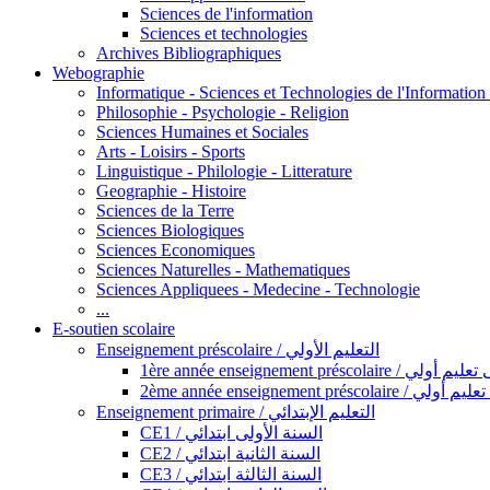
Sciences de l'information
Sciences et technologies
Archives Bibliographiques
Webographie
Informatique - Sciences et Technologies de l'Informatio
Philosophie - Psychologie - Religion
Sciences Humaines et Sociales
Arts - Loisirs - Sports
Linguistique - Philologie - Litterature
Geographie - Histoire
Sciences de la Terre
Sciences Biologiques
Sciences Economiques
Sciences Naturelles - Mathematiques
Sciences Appliquees - Medecine - Technologie
...
E-soutien scolaire
Enseignement préscolaire / التعليم الأولي
1ère année enseignement préscol
2ème année enseignement présc
Enseignement primaire / التعليم الإبتدائي
CE1 / السنة الأولى ابتدائي
CE2 / السنة الثانية ابتدائي
CE3 / السنة الثالثة ابتدائي