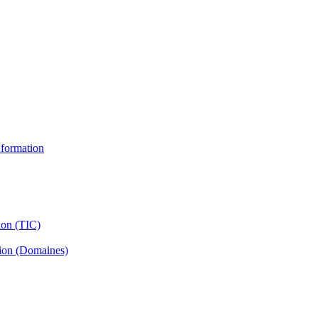
information
ion (TIC)
tion (Domaines)