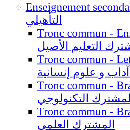
Enseignement secondaire qualifi
التأهيلي
Tronc commun - Enseig
ترك التعليم الأصيل
Tronc commun - Lett
داب و علوم إنسانية
Tronc commun - Branch
لمشترك التكنولوجي
Tronc commun - Branch
المشترك العلمي