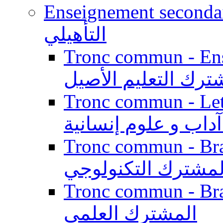
Enseignement secondaire qualifi
التأهيلي
Tronc commun - Enseig
ترك التعليم الأصيل
Tronc commun - Lett
داب و علوم إنسانية
Tronc commun - Branch
لمشترك التكنولوجي
Tronc commun - Branch
المشترك العلمي