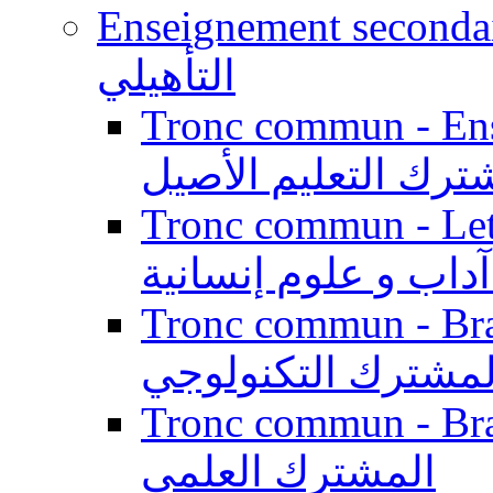
Enseignement secondaire qualifi
التأهيلي
Tronc commun - Enseig
ترك التعليم الأصيل
Tronc commun - Lett
داب و علوم إنسانية
Tronc commun - Branch
لمشترك التكنولوجي
Tronc commun - Branch
المشترك العلمي