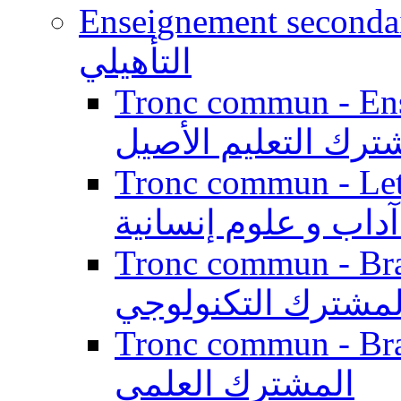
Enseignement secondaire qualifi
التأهيلي
Tronc commun - Enseig
ترك التعليم الأصيل
Tronc commun - Lett
داب و علوم إنسانية
Tronc commun - Branch
لمشترك التكنولوجي
Tronc commun - Branch
المشترك العلمي