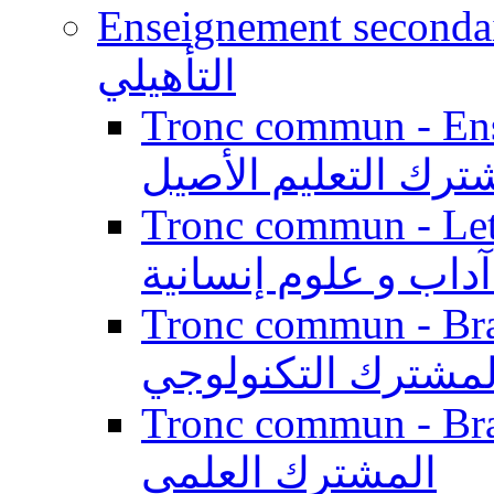
Enseignement secondaire qualifi
التأهيلي
Tronc commun - Enseig
ترك التعليم الأصيل
Tronc commun - Lett
داب و علوم إنسانية
Tronc commun - Branch
لمشترك التكنولوجي
Tronc commun - Branch
المشترك العلمي