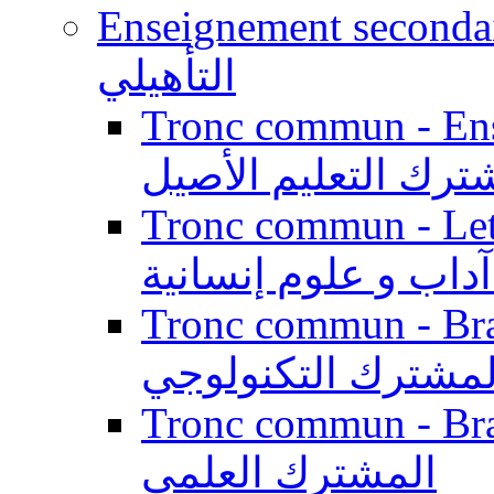
Enseignement secondaire qualifi
التأهيلي
Tronc commun - Enseig
ترك التعليم الأصيل
Tronc commun - Lett
داب و علوم إنسانية
Tronc commun - Branch
لمشترك التكنولوجي
Tronc commun - Branch
المشترك العلمي