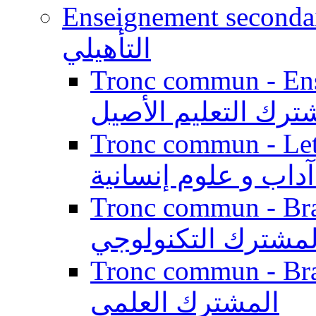
Enseignement secondaire qualifi
التأهيلي
Tronc commun - Enseig
ترك التعليم الأصيل
Tronc commun - Lett
داب و علوم إنسانية
Tronc commun - Branch
لمشترك التكنولوجي
Tronc commun - Branch
المشترك العلمي