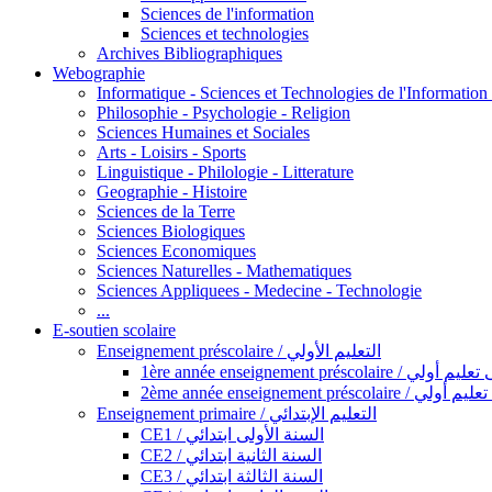
Sciences de l'information
Sciences et technologies
Archives Bibliographiques
Webographie
Informatique - Sciences et Technologies de l'Informatio
Philosophie - Psychologie - Religion
Sciences Humaines et Sociales
Arts - Loisirs - Sports
Linguistique - Philologie - Litterature
Geographie - Histoire
Sciences de la Terre
Sciences Biologiques
Sciences Economiques
Sciences Naturelles - Mathematiques
Sciences Appliquees - Medecine - Technologie
...
E-soutien scolaire
Enseignement préscolaire / التعليم الأولي
1ère année enseignement préscol
2ème année enseignement présc
Enseignement primaire / التعليم الإبتدائي
CE1 / السنة الأولى ابتدائي
CE2 / السنة الثانية ابتدائي
CE3 / السنة الثالثة ابتدائي