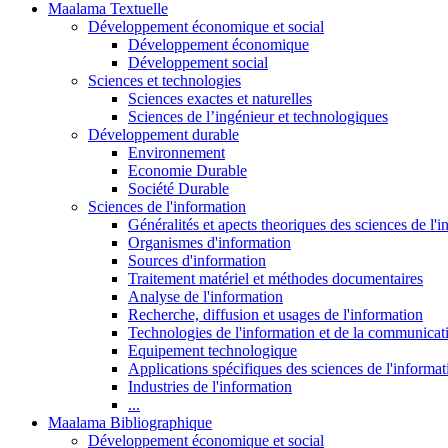
Maalama Textuelle
Développement économique et social
Développement économique
Développement social
Sciences et technologies
Sciences exactes et naturelles
Sciences de l’ingénieur et technologiques
Développement durable
Environnement
Economie Durable
Société Durable
Sciences de l'information
Généralités et apects theoriques des sciences de l'
Organismes d'information
Sources d'information
Traitement matériel et méthodes documentaires
Analyse de l'information
Recherche, diffusion et usages de l'information
Technologies de l'information et de la communicat
Equipement technologique
Applications spécifiques des sciences de l'informa
Industries de l'information
...
Maalama Bibliographique
Développement économique et social