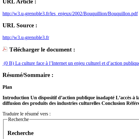
URL Article :
http://w3.u-grenoble3.fr/les_enjeux/2002/Bouquillion/Bouquillon.pdf
URL Source :
http://w3.u-grenoble3.fr
Télécharger le document :
(0 B)
La culture face à l’Internet un enjeu culturel et d’action publiqu
Résumé/Sommaire :
Plan
Introduction
Un dispositif d’action publique inadapté
L’accès à l
diffusion des produits des industries culturelles
Conclusion
Référ
Traduire le résumé vers :
Recherche
Recherche