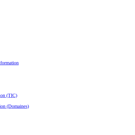
information
ion (TIC)
tion (Domaines)