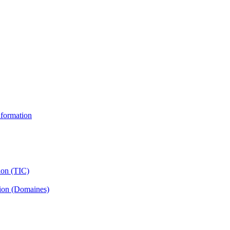
information
ion (TIC)
tion (Domaines)