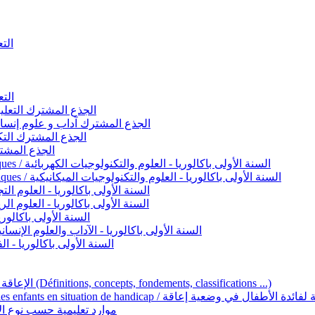
التعليم 
التعليم ا
ignement original / الجذع المشترك التعليم الأصيل
commun - Lettres et Sciences humaines / الجذع المشترك آداب و علوم إنسانية
nche technologique / الجذع المشترك التكنولوجي
ntifique / الجذع المشترك العلمي
1ère année BAC - Sciences et technologies électriques / السنة الأولى باكالوريا - العلوم والتكنولوجيات الكهربائية
1ère année BAC - Sciences et technologies mécaniques / السنة الأولى باكالوريا - العلوم والتكنولوجيات الميكانيكية
AC - Sciences expérimentales / السنة الأولى باكالوريا - العلوم التجريبية
BAC - Sciences mathématiques / السنة الأولى باكالوريا - العلوم الرياضية
 السنة الأولى باكالوريا – اللغة العربية
e année BAC - Lettres et sciences humaines / السنة الأولى باكالوريا - الآداب والعلوم الإنسانية
quées / السنة الأولى باكالوريا - الفنون التطبيقية
Handicap et Éducation inclusive / الإعاقة والتربية الدامجة (Définitions, concepts, fondements, classifications ...)
Programme national de l’éducation inclusive pour les enfants en situation de h
ucatives par type d’handicap / موارد تعليمية حسب نوع الإعاقة