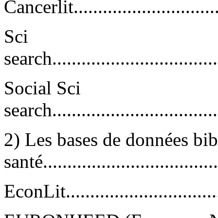
Cancerlit.................................
Sci
search....................................
Social Sci
search....................................
2) Les bases de données bi
santé...................................
EconLit..................................