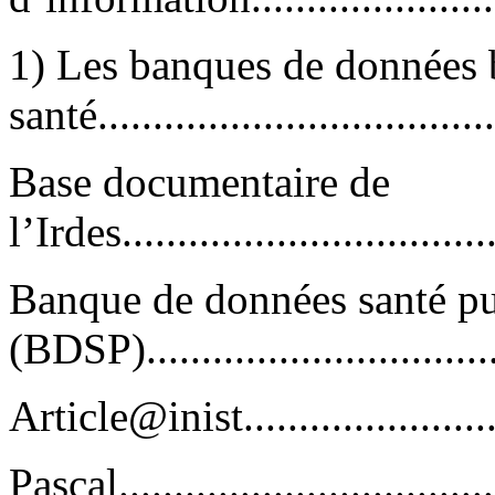
1) Les banques de données 
santé....................................
Base documentaire de
l’Irdes...................................
Banque de données santé p
(BDSP)..................................
Article@inist............................
Pascal....................................