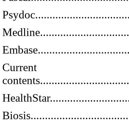
Psydoc....................................
Medline...................................
Embase....................................
Current
contents..................................
HealthStar...............................
Biosis....................................