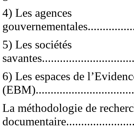
4) Les agences
gouvernementales.......................
5) Les sociétés
savantes.................................
6) Les espaces de l’Eviden
(EBM)..................................
La méthodologie de recher
documentaire...........................