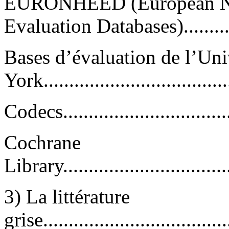
EURONHEED (European Ne
Evaluation Databases)........
Bases d’évaluation de l’Uni
York.....................................
Codecs...................................
Cochrane
Library...................................
3) La littérature
grise.....................................