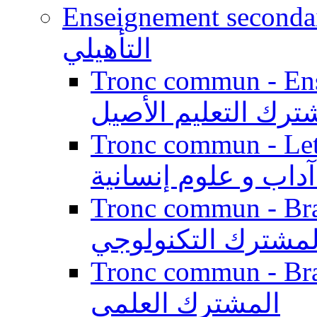
Enseignement secondaire qualifi
التأهيلي
Tronc commun - Enseig
ترك التعليم الأصيل
Tronc commun - Lett
داب و علوم إنسانية
Tronc commun - Branch
لمشترك التكنولوجي
Tronc commun - Branch
المشترك العلمي