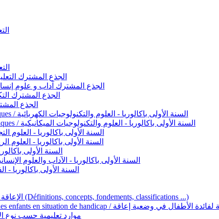
التعليم 
التعليم ا
ignement original / الجذع المشترك التعليم الأصيل
commun - Lettres et Sciences humaines / الجذع المشترك آداب و علوم إنسانية
nche technologique / الجذع المشترك التكنولوجي
ntifique / الجذع المشترك العلمي
1ère année BAC - Sciences et technologies électriques / السنة الأولى باكالوريا - العلوم والتكنولوجيات الكهربائية
1ère année BAC - Sciences et technologies mécaniques / السنة الأولى باكالوريا - العلوم والتكنولوجيات الميكانيكية
AC - Sciences expérimentales / السنة الأولى باكالوريا - العلوم التجريبية
BAC - Sciences mathématiques / السنة الأولى باكالوريا - العلوم الرياضية
 السنة الأولى باكالوريا – اللغة العربية
e année BAC - Lettres et sciences humaines / السنة الأولى باكالوريا - الآداب والعلوم الإنسانية
quées / السنة الأولى باكالوريا - الفنون التطبيقية
Handicap et Éducation inclusive / الإعاقة والتربية الدامجة (Définitions, concepts, fondements, classifications ...)
Programme national de l’éducation inclusive pour les enfants en situation de h
ucatives par type d’handicap / موارد تعليمية حسب نوع الإعاقة