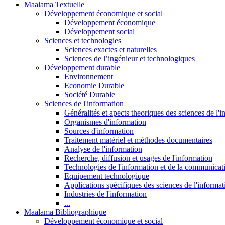
Maalama Textuelle
Développement économique et social
Développement économique
Développement social
Sciences et technologies
Sciences exactes et naturelles
Sciences de l’ingénieur et technologiques
Développement durable
Environnement
Economie Durable
Société Durable
Sciences de l'information
Généralités et apects theoriques des sciences de l'
Organismes d'information
Sources d'information
Traitement matériel et méthodes documentaires
Analyse de l'information
Recherche, diffusion et usages de l'information
Technologies de l'information et de la communicat
Equipement technologique
Applications spécifiques des sciences de l'informa
Industries de l'information
...
Maalama Bibliographique
Développement économique et social