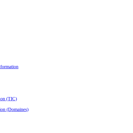
information
ion (TIC)
tion (Domaines)