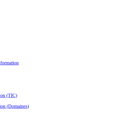
information
ion (TIC)
tion (Domaines)