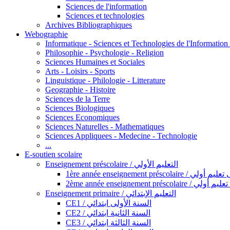
Sciences de l'information
Sciences et technologies
Archives Bibliographiques
Webographie
Informatique - Sciences et Technologies de l'Informatio
Philosophie - Psychologie - Religion
Sciences Humaines et Sociales
Arts - Loisirs - Sports
Linguistique - Philologie - Litterature
Geographie - Histoire
Sciences de la Terre
Sciences Biologiques
Sciences Economiques
Sciences Naturelles - Mathematiques
Sciences Appliquees - Medecine - Technologie
...
E-soutien scolaire
Enseignement préscolaire / التعليم الأولي
1ère année enseignement préscol
2ème année enseignement présc
Enseignement primaire / التعليم الإبتدائي
CE1 / السنة الأولى ابتدائي
CE2 / السنة الثانية ابتدائي
CE3 / السنة الثالثة ابتدائي