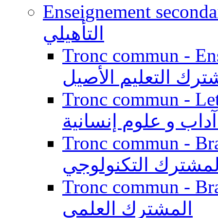
Enseignement secondaire qualifi
التأهيلي
Tronc commun - Enseig
ترك التعليم الأصيل
Tronc commun - Lett
داب و علوم إنسانية
Tronc commun - Branch
لمشترك التكنولوجي
Tronc commun - Branch
المشترك العلمي