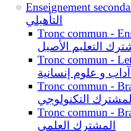
Enseignement secondaire qualifi
التأهيلي
Tronc commun - Enseig
ترك التعليم الأصيل
Tronc commun - Lett
داب و علوم إنسانية
Tronc commun - Branch
لمشترك التكنولوجي
Tronc commun - Branch
المشترك العلمي