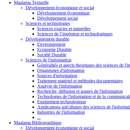
Maalama Textuelle
Développement économique et social
Développement économique
Développement social
Sciences et technologies
Sciences exactes et naturelles
Sciences de l’ingénieur et technologiques
Développement durable
Environnement
Economie Durable
Société Durable
Sciences de l'information
Généralités et apects theoriques des sciences de l'
Organismes d'information
Sources d'information
Traitement matériel et méthodes documentaires
Analyse de l'information
Recherche, diffusion et usages de l'information
Technologies de l'information et de la communicat
Equipement technologique
Applications spécifiques des sciences de l'informa
Industries de l'information
...
Maalama Bibliographique
Développement économique et social