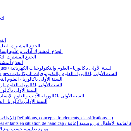
التعليم 
التعليم ا
ignement original / الجذع المشترك التعليم الأصيل
commun - Lettres et Sciences humaines / الجذع المشترك آداب و علوم إنسانية
nche technologique / الجذع المشترك التكنولوجي
ntifique / الجذع المشترك العلمي
1ère année BAC - Sciences et technologies électriques / السنة الأولى باكالوريا - العلوم والتكنولوجيات الكهربائية
1ère année BAC - Sciences et technologies mécaniques / السنة الأولى باكالوريا - العلوم والتكنولوجيات الميكانيكية
AC - Sciences expérimentales / السنة الأولى باكالوريا - العلوم التجريبية
BAC - Sciences mathématiques / السنة الأولى باكالوريا - العلوم الرياضية
 السنة الأولى باكالوريا – اللغة العربية
e année BAC - Lettres et sciences humaines / السنة الأولى باكالوريا - الآداب والعلوم الإنسانية
quées / السنة الأولى باكالوريا - الفنون التطبيقية
Handicap et Éducation inclusive / الإعاقة والتربية الدامجة (Définitions, concepts, fondements, classifications ...)
Programme national de l’éducation inclusive pour les enfants en situation de h
ucatives par type d’handicap / موارد تعليمية حسب نوع الإعاقة