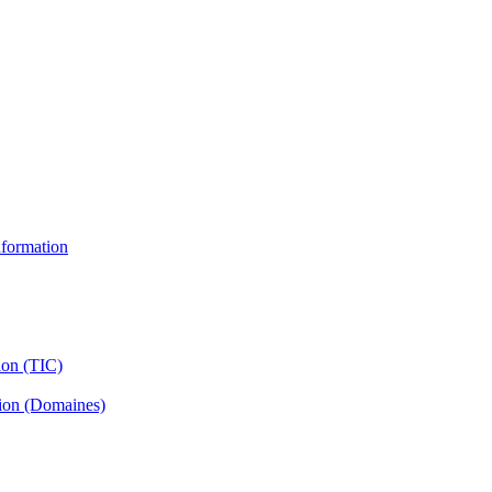
information
ion (TIC)
tion (Domaines)