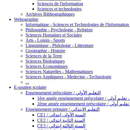
Sciences de l'information
Sciences et technologies
Archives Bibliographiques
Webographie
Informatique - Sciences et Technologies de l'Informatio
Philosophie - Psychologie - Religion
Sciences Humaines et Sociales
Arts - Loisirs - Sports
Linguistique - Philologie - Litterature
Geographie - Histoire
Sciences de la Terre
Sciences Biologiques
Sciences Economiques
Sciences Naturelles - Mathematiques
Sciences Appliquees - Medecine - Technologie
...
E-soutien scolaire
Enseignement préscolaire / التعليم الأولي
1ère année enseignement préscol
2ème année enseignement présc
Enseignement primaire / التعليم الإبتدائي
CE1 / السنة الأولى ابتدائي
CE2 / السنة الثانية ابتدائي
CE3 / السنة الثالثة ابتدائي