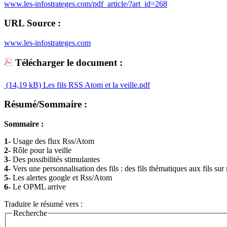
www.les-infostrateges.com/pdf_article/?art_id=268
URL Source :
www.les-infostrateges.com
Télécharger le document :
(14,19 kB)
Les fils RSS Atom et la veille.pdf
Résumé/Sommaire :
Sommaire :
1-
Usage des flux Rss/Atom
2-
Rôle pour la veille
3-
Des possibilités stimulantes
4-
Vers une personnalisation des fils : des fils thématiques aux fils su
5-
Les alertes google et Rss/Atom
6-
Le OPML arrive
Traduire le résumé vers :
Recherche