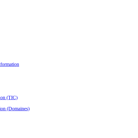
information
ion (TIC)
tion (Domaines)