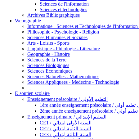
Sciences de l'information
Sciences et technologies
Archives Bibliographiques
Webographie
Informatique - Sciences et Technologies de l'Informatio
Philosophie - Psychologie - Religion
Sciences Humaines et Sociales
Arts - Loisirs - Sports
Linguistique - Philologie - Litterature
Geographie - Histoire
Sciences de la Terre
Sciences Biologiques
Sciences Economiques
Sciences Naturelles - Mathematiques
Sciences Appliquees - Medecine - Technologie
...
E-soutien scolaire
Enseignement préscolaire / التعليم الأولي
1ère année enseignement préscol
2ème année enseignement présc
Enseignement primaire / التعليم الإبتدائي
CE1 / السنة الأولى ابتدائي
CE2 / السنة الثانية ابتدائي
CE3 / السنة الثالثة ابتدائي