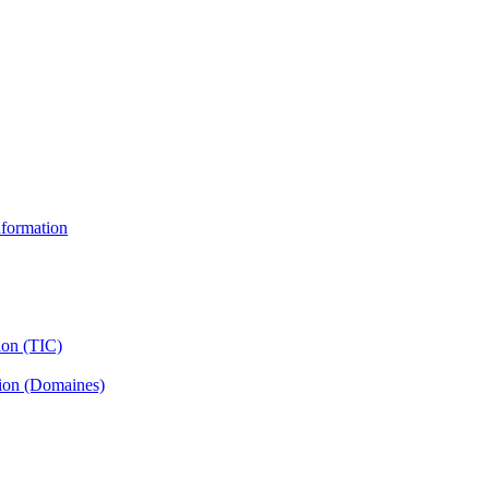
information
ion (TIC)
tion (Domaines)