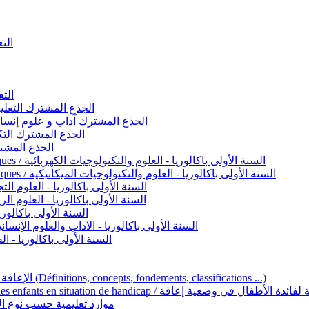
التعليم 
التعليم ا
ignement original / الجذع المشترك التعليم الأصيل
commun - Lettres et Sciences humaines / الجذع المشترك آداب و علوم إنسانية
nche technologique / الجذع المشترك التكنولوجي
ntifique / الجذع المشترك العلمي
1ère année BAC - Sciences et technologies électriques / السنة الأولى باكالوريا - العلوم والتكنولوجيات الكهربائية
1ère année BAC - Sciences et technologies mécaniques / السنة الأولى باكالوريا - العلوم والتكنولوجيات الميكانيكية
AC - Sciences expérimentales / السنة الأولى باكالوريا - العلوم التجريبية
BAC - Sciences mathématiques / السنة الأولى باكالوريا - العلوم الرياضية
 السنة الأولى باكالوريا – اللغة العربية
e année BAC - Lettres et sciences humaines / السنة الأولى باكالوريا - الآداب والعلوم الإنسانية
quées / السنة الأولى باكالوريا - الفنون التطبيقية
Handicap et Éducation inclusive / الإعاقة والتربية الدامجة (Définitions, concepts, fondements, classifications ...)
Programme national de l’éducation inclusive pour les enfants en situation de h
ucatives par type d’handicap / موارد تعليمية حسب نوع الإعاقة