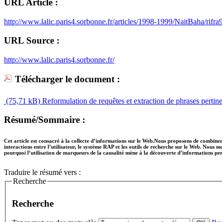
URL Article :
http://www.lalic.paris4.sorbonne.fr/articles/1998-1999/NaitBaha/rifra
URL Source :
http://www.lalic.paris4.sorbonne.fr/
Télécharger le document :
(75,71 kB)
Reformulation de requêtes et extraction de phrases pertine
Résumé/Sommaire :
Cet article est consacré à la collecte d’informations sur le Web.Nous proposons de combiner 
interactions entre l’utilisateur, le système RAP et les outils de recherche sur le Web. Nous
pourquoi l’utilisation de marqueurs de la causalité mène à la découverte d’informations perti
Traduire le résumé vers :
Recherche
Recherche