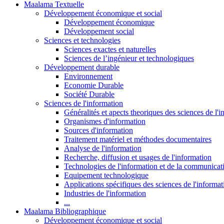
Maalama Textuelle
Développement économique et social
Développement économique
Développement social
Sciences et technologies
Sciences exactes et naturelles
Sciences de l’ingénieur et technologiques
Développement durable
Environnement
Economie Durable
Société Durable
Sciences de l'information
Généralités et apects theoriques des sciences de l'
Organismes d'information
Sources d'information
Traitement matériel et méthodes documentaires
Analyse de l'information
Recherche, diffusion et usages de l'information
Technologies de l'information et de la communicat
Equipement technologique
Applications spécifiques des sciences de l'informa
Industries de l'information
...
Maalama Bibliographique
Développement économique et social