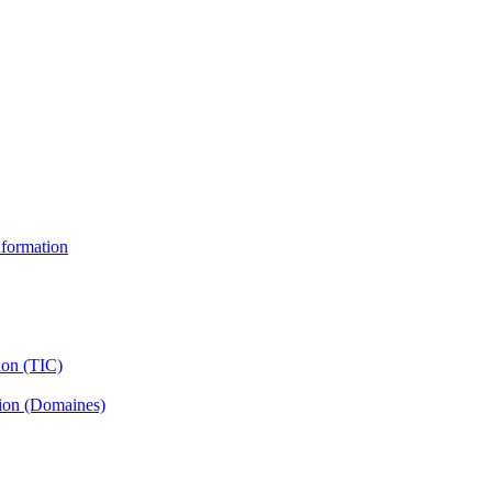
information
ion (TIC)
tion (Domaines)