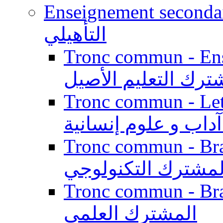
Enseignement secondaire qualifi
التأهيلي
Tronc commun - Enseig
ترك التعليم الأصيل
Tronc commun - Lett
داب و علوم إنسانية
Tronc commun - Branch
لمشترك التكنولوجي
Tronc commun - Branch
المشترك العلمي