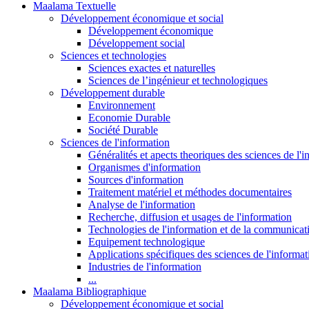
Maalama Textuelle
Développement économique et social
Développement économique
Développement social
Sciences et technologies
Sciences exactes et naturelles
Sciences de l’ingénieur et technologiques
Développement durable
Environnement
Economie Durable
Société Durable
Sciences de l'information
Généralités et apects theoriques des sciences de l'
Organismes d'information
Sources d'information
Traitement matériel et méthodes documentaires
Analyse de l'information
Recherche, diffusion et usages de l'information
Technologies de l'information et de la communicat
Equipement technologique
Applications spécifiques des sciences de l'informa
Industries de l'information
...
Maalama Bibliographique
Développement économique et social