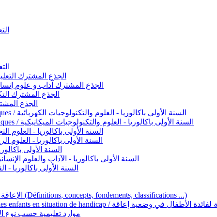
التعليم 
التعليم ا
ignement original / الجذع المشترك التعليم الأصيل
commun - Lettres et Sciences humaines / الجذع المشترك آداب و علوم إنسانية
nche technologique / الجذع المشترك التكنولوجي
ntifique / الجذع المشترك العلمي
1ère année BAC - Sciences et technologies électriques / السنة الأولى باكالوريا - العلوم والتكنولوجيات الكهربائية
1ère année BAC - Sciences et technologies mécaniques / السنة الأولى باكالوريا - العلوم والتكنولوجيات الميكانيكية
AC - Sciences expérimentales / السنة الأولى باكالوريا - العلوم التجريبية
BAC - Sciences mathématiques / السنة الأولى باكالوريا - العلوم الرياضية
 السنة الأولى باكالوريا – اللغة العربية
e année BAC - Lettres et sciences humaines / السنة الأولى باكالوريا - الآداب والعلوم الإنسانية
quées / السنة الأولى باكالوريا - الفنون التطبيقية
Handicap et Éducation inclusive / الإعاقة والتربية الدامجة (Définitions, concepts, fondements, classifications ...)
Programme national de l’éducation inclusive pour les enfants en situation de h
ucatives par type d’handicap / موارد تعليمية حسب نوع الإعاقة