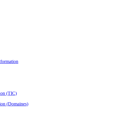
information
ion (TIC)
tion (Domaines)