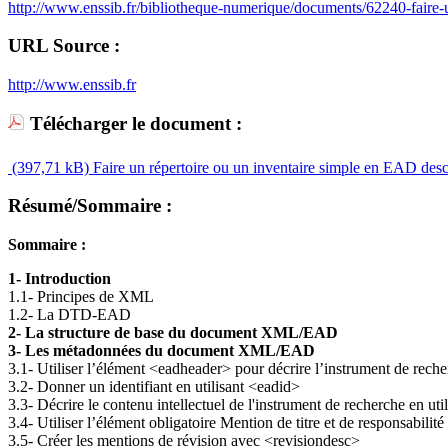
http://www.enssib.fr/bibliotheque-numerique/documents/62240-faire-u
URL Source :
http://www.enssib.fr
Télécharger le document :
(397,71 kB)
Faire un répertoire ou un inventaire simple en EAD desc
Résumé/Sommaire :
Sommaire :
1- Introduction
1.1- Principes de XML
1.2- La DTD-EAD
2- La structure de base du document XML/EAD
3- Les métadonnées du document XML/EAD
3.1- Utiliser l’élément <eadheader> pour décrire l’instrument de rech
3.2- Donner un identifiant en utilisant <eadid>
3.3- Décrire le contenu intellectuel de l'instrument de recherche en uti
3.4- Utiliser l’élément obligatoire Mention de titre et de responsabilité
3.5- Créer les mentions de révision avec <revisiondesc>