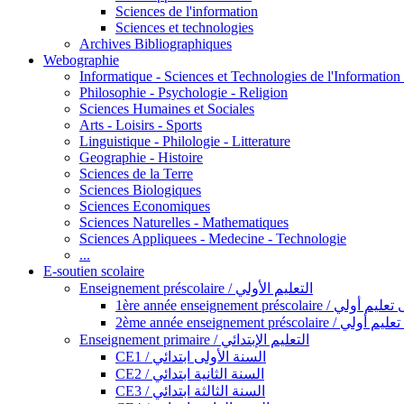
Sciences de l'information
Sciences et technologies
Archives Bibliographiques
Webographie
Informatique - Sciences et Technologies de l'Informatio
Philosophie - Psychologie - Religion
Sciences Humaines et Sociales
Arts - Loisirs - Sports
Linguistique - Philologie - Litterature
Geographie - Histoire
Sciences de la Terre
Sciences Biologiques
Sciences Economiques
Sciences Naturelles - Mathematiques
Sciences Appliquees - Medecine - Technologie
...
E-soutien scolaire
Enseignement préscolaire / التعليم الأولي
1ère année enseignement préscol
2ème année enseignement présc
Enseignement primaire / التعليم الإبتدائي
CE1 / السنة الأولى ابتدائي
CE2 / السنة الثانية ابتدائي
CE3 / السنة الثالثة ابتدائي