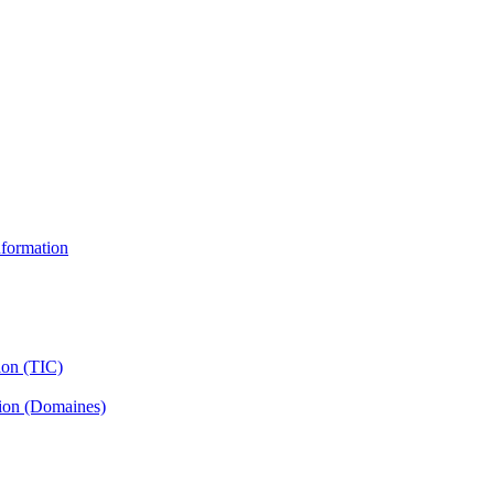
information
ion (TIC)
tion (Domaines)