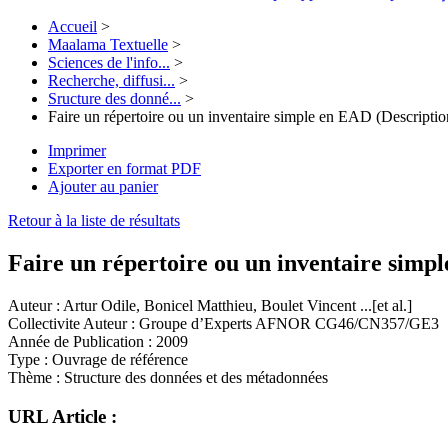
Accueil
>
Maalama Textuelle
>
Sciences de l'info...
>
Recherche, diffusi...
>
Sructure des donné...
>
Faire un répertoire ou un inventaire simple en EAD (Descripti
Imprimer
Exporter en format PDF
Ajouter au panier
Retour à la liste de résultats
Faire un répertoire ou un inventaire simp
Auteur :
Artur Odile, Bonicel Matthieu, Boulet Vincent ...[et al.]
Collectivite Auteur :
Groupe d’Experts AFNOR CG46/CN357/GE3
Année de Publication :
2009
Type :
Ouvrage de référence
Thème :
Structure des données et des métadonnées
URL Article :