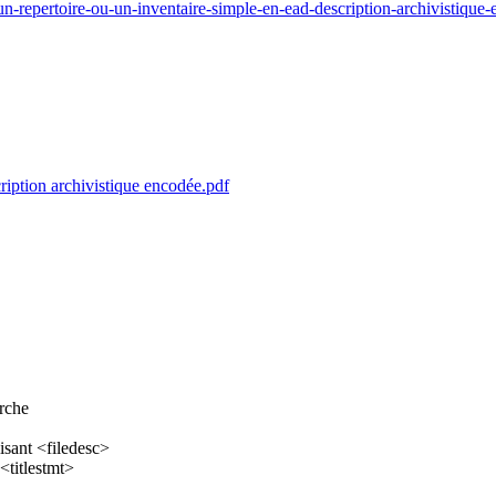
n-repertoire-ou-un-inventaire-simple-en-ead-description-archivistique
ription archivistique encodée.pdf
erche
lisant <filedesc>
 <titlestmt>