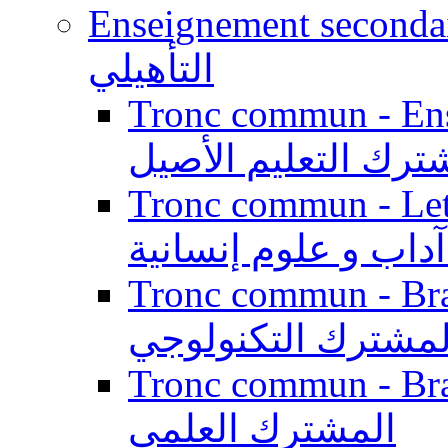
Enseignement secondaire qualifi
التأهيلي
Tronc commun - Enseig
ترك التعليم الأصيل
Tronc commun - Lett
داب و علوم إنسانية
Tronc commun - Branch
لمشترك التكنولوجي
Tronc commun - Branch
المشترك العلمي