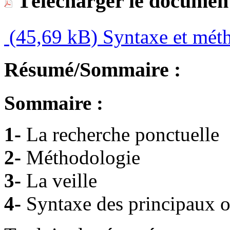
Télécharger le document
(45,69 kB)
Syntaxe et mét
Résumé/Sommaire :
Sommaire :
1-
La recherche ponctuelle
2-
Méthodologie
3-
La veille
4-
Syntaxe des principaux o