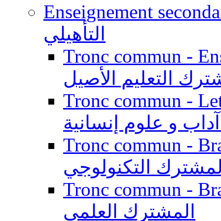
Enseignement secondaire qualifi
التأهيلي
Tronc commun - Enseig
ترك التعليم الأصيل
Tronc commun - Lett
داب و علوم إنسانية
Tronc commun - Branch
لمشترك التكنولوجي
Tronc commun - Branch
المشترك العلمي