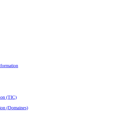
information
ion (TIC)
tion (Domaines)