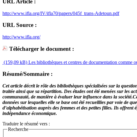
URL Article :
http://www.ifla.org/IV/ifla70/papers/045f_trans-Adetoun.pdf
URL Source :
http://www.ifla.org/
Télécharger le document :
(159,09 kB)
Les bibliothèques et centres de documentation comme ou
Résumé/Sommaire :
Cet article décrit le rôle des bibliothèques spécialisées sur la qu
traitée ainsi que sa répartition. Des études ont été menées sur les ac
communauté, de manière à évaluer leur influence dans la société.Ce
données sur lesquelles elle se base ont été recueillies par voie de 
d’alphabétisation auprès des femmes et des petites filles. Ils offre
indépendance économique.
Traduire le résumé vers :
Recherche