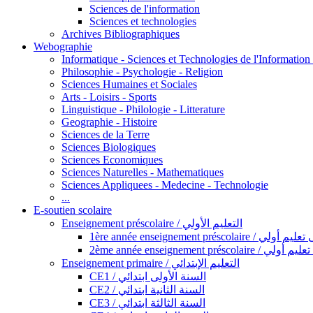
Sciences de l'information
Sciences et technologies
Archives Bibliographiques
Webographie
Informatique - Sciences et Technologies de l'Informatio
Philosophie - Psychologie - Religion
Sciences Humaines et Sociales
Arts - Loisirs - Sports
Linguistique - Philologie - Litterature
Geographie - Histoire
Sciences de la Terre
Sciences Biologiques
Sciences Economiques
Sciences Naturelles - Mathematiques
Sciences Appliquees - Medecine - Technologie
...
E-soutien scolaire
Enseignement préscolaire / التعليم الأولي
1ère année enseignement préscol
2ème année enseignement présc
Enseignement primaire / التعليم الإبتدائي
CE1 / السنة الأولى ابتدائي
CE2 / السنة الثانية ابتدائي
CE3 / السنة الثالثة ابتدائي