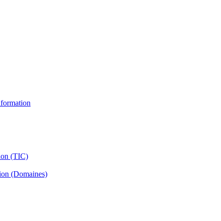
information
ion (TIC)
tion (Domaines)