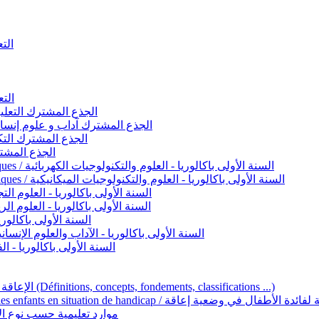
التعليم 
التعليم ا
ignement original / الجذع المشترك التعليم الأصيل
commun - Lettres et Sciences humaines / الجذع المشترك آداب و علوم إنسانية
nche technologique / الجذع المشترك التكنولوجي
ntifique / الجذع المشترك العلمي
1ère année BAC - Sciences et technologies électriques / السنة الأولى باكالوريا - العلوم والتكنولوجيات الكهربائية
1ère année BAC - Sciences et technologies mécaniques / السنة الأولى باكالوريا - العلوم والتكنولوجيات الميكانيكية
AC - Sciences expérimentales / السنة الأولى باكالوريا - العلوم التجريبية
BAC - Sciences mathématiques / السنة الأولى باكالوريا - العلوم الرياضية
 السنة الأولى باكالوريا – اللغة العربية
e année BAC - Lettres et sciences humaines / السنة الأولى باكالوريا - الآداب والعلوم الإنسانية
quées / السنة الأولى باكالوريا - الفنون التطبيقية
Handicap et Éducation inclusive / الإعاقة والتربية الدامجة (Définitions, concepts, fondements, classifications ...)
Programme national de l’éducation inclusive pour les enfants en situation de h
ucatives par type d’handicap / موارد تعليمية حسب نوع الإعاقة