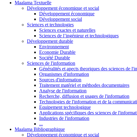
Maalama Textuelle
Développement économique et social
Développement économique
Développement social
Sciences et technologies
Sciences exactes et naturelles
Sciences de l’ingénieur et technologiques
Développement durable
Environnement
Economie Durable
Société Durable
Sciences de l'information
Généralités et apects theoriques des sciences de l'
Organismes d'information
Sources d'information
Traitement matériel et méthodes documentaires
Analyse de l'information
Recherche, diffusion et usages de l'information
Technologies de l'information et de la communicat
Equipement technologique
Applications spécifiques des sciences de l'informa
Industries de l'information
...
Maalama Bibliographique
Développement économique et social