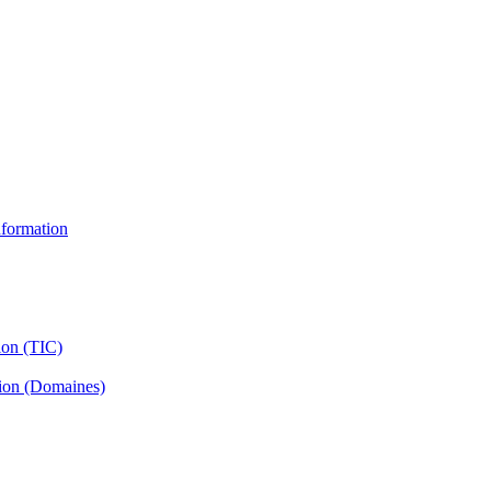
information
ion (TIC)
tion (Domaines)