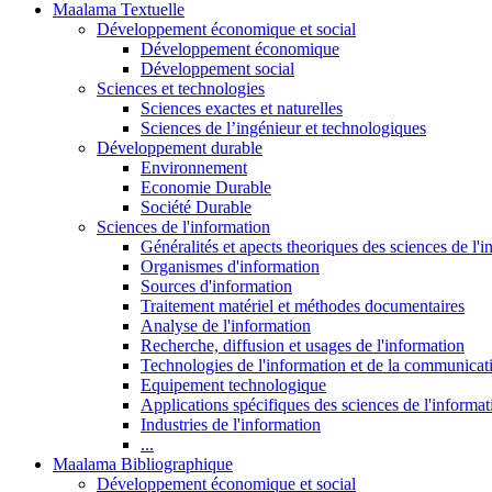
Maalama Textuelle
Développement économique et social
Développement économique
Développement social
Sciences et technologies
Sciences exactes et naturelles
Sciences de l’ingénieur et technologiques
Développement durable
Environnement
Economie Durable
Société Durable
Sciences de l'information
Généralités et apects theoriques des sciences de l'
Organismes d'information
Sources d'information
Traitement matériel et méthodes documentaires
Analyse de l'information
Recherche, diffusion et usages de l'information
Technologies de l'information et de la communicat
Equipement technologique
Applications spécifiques des sciences de l'informa
Industries de l'information
...
Maalama Bibliographique
Développement économique et social