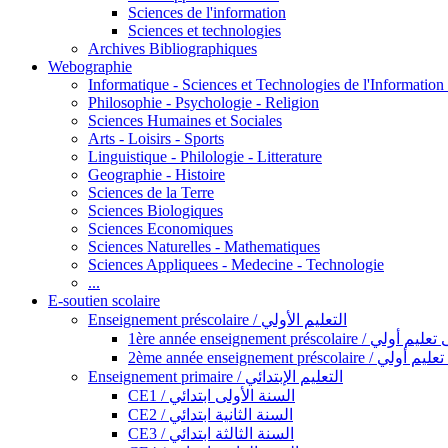
Sciences de l'information
Sciences et technologies
Archives Bibliographiques
Webographie
Informatique - Sciences et Technologies de l'Informatio
Philosophie - Psychologie - Religion
Sciences Humaines et Sociales
Arts - Loisirs - Sports
Linguistique - Philologie - Litterature
Geographie - Histoire
Sciences de la Terre
Sciences Biologiques
Sciences Economiques
Sciences Naturelles - Mathematiques
Sciences Appliquees - Medecine - Technologie
...
E-soutien scolaire
Enseignement préscolaire / التعليم الأولي
1ère année enseignement préscol
2ème année enseignement présc
Enseignement primaire / التعليم الإبتدائي
CE1 / السنة الأولى ابتدائي
CE2 / السنة الثانية ابتدائي
CE3 / السنة الثالثة ابتدائي