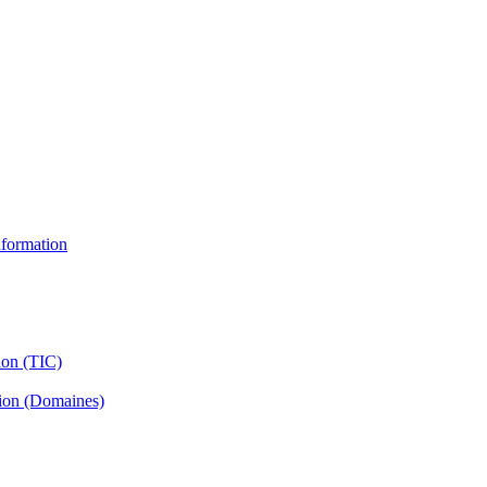
information
ion (TIC)
tion (Domaines)