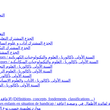
التعليم 
التعليم ا
ignement original / الجذع المشترك التعليم الأصيل
commun - Lettres et Sciences humaines / الجذع المشترك آداب و علوم إنسانية
nche technologique / الجذع المشترك التكنولوجي
ntifique / الجذع المشترك العلمي
1ère année BAC - Sciences et technologies électriques / السنة الأولى باكالوريا - العلوم والتكنولوجيات الكهربائية
1ère année BAC - Sciences et technologies mécaniques / السنة الأولى باكالوريا - العلوم والتكنولوجيات الميكانيكية
AC - Sciences expérimentales / السنة الأولى باكالوريا - العلوم التجريبية
BAC - Sciences mathématiques / السنة الأولى باكالوريا - العلوم الرياضية
 السنة الأولى باكالوريا – اللغة العربية
e année BAC - Lettres et sciences humaines / السنة الأولى باكالوريا - الآداب والعلوم الإنسانية
quées / السنة الأولى باكالوريا - الفنون التطبيقية
Handicap et Éducation inclusive / الإعاقة والتربية الدامجة (Définitions, concepts, fondements, classifications ...)
Programme national de l’éducation inclusive pour les enfants en situation de h
ucatives par type d’handicap / موارد تعليمية حسب نوع الإعاقة