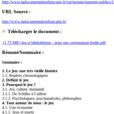
http://www.ladocumentationfrancaise.fr/var/storage/rapports-publics
URL Source :
http://www.ladocumentationfrancaise.fr/
Télécharger le document :
(1,75 MB)
Jeu et bibliothèque - pour une conjugaison fertile.pdf
Résumé/Sommaire :
Sommaire :
1. Le jeu: une très vieille histoire
1.1. Repères chronologiques
2. Définir le jeu
3. Pourquoi le jeu ?
3.1. Jeu, culture, humanité
3.1.1. De Schiller à Caillois
3.1.2. Psychologues, psychanalystes, philosophes
4. Tout autour de nous : le jeu
4.1. Une économie
4.1.1. Jeux et jouets