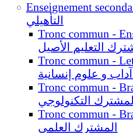
Enseignement secondaire qualifi
التأهيلي
Tronc commun - Enseig
ترك التعليم الأصيل
Tronc commun - Lett
داب و علوم إنسانية
Tronc commun - Branch
لمشترك التكنولوجي
Tronc commun - Branch
المشترك العلمي