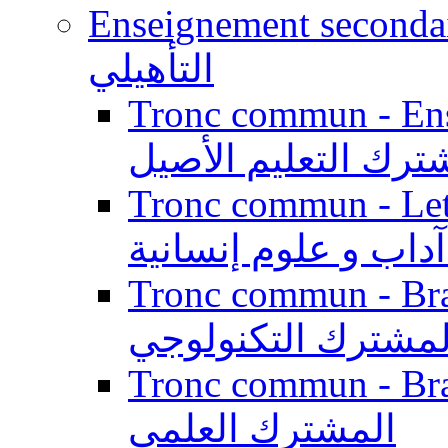
Enseignement secondaire qualifi
التأهيلي
Tronc commun - Enseig
ترك التعليم الأصيل
Tronc commun - Lett
داب و علوم إنسانية
Tronc commun - Branch
لمشترك التكنولوجي
Tronc commun - Branch
المشترك العلمي