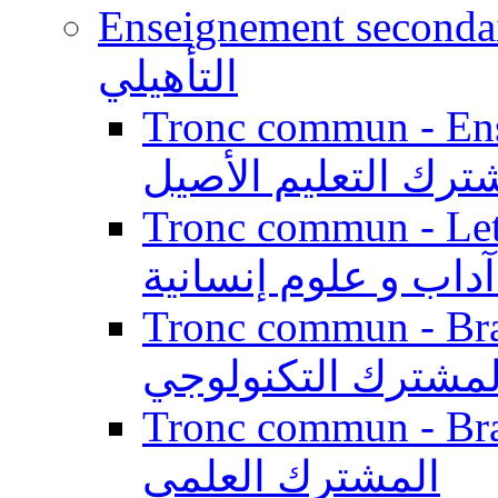
Enseignement secondaire qualifi
التأهيلي
Tronc commun - Enseig
ترك التعليم الأصيل
Tronc commun - Lett
داب و علوم إنسانية
Tronc commun - Branch
لمشترك التكنولوجي
Tronc commun - Branch
المشترك العلمي