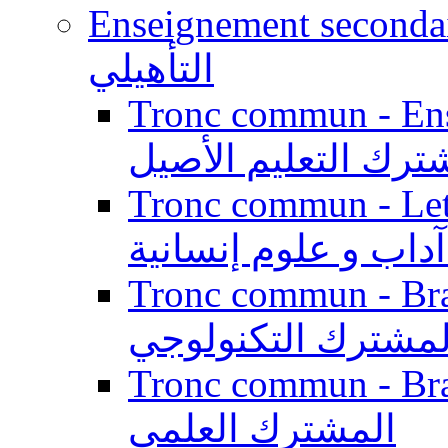
Enseignement secondaire qualifi
التأهيلي
Tronc commun - Enseig
ترك التعليم الأصيل
Tronc commun - Lett
داب و علوم إنسانية
Tronc commun - Branch
لمشترك التكنولوجي
Tronc commun - Branch
المشترك العلمي