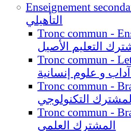
Enseignement secondaire qualifi
التأهيلي
Tronc commun - Enseig
ترك التعليم الأصيل
Tronc commun - Lett
داب و علوم إنسانية
Tronc commun - Branch
لمشترك التكنولوجي
Tronc commun - Branch
المشترك العلمي