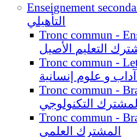
Enseignement secondaire qualifi
التأهيلي
Tronc commun - Enseig
ترك التعليم الأصيل
Tronc commun - Lett
داب و علوم إنسانية
Tronc commun - Branch
لمشترك التكنولوجي
Tronc commun - Branch
المشترك العلمي