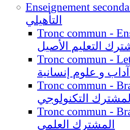
Enseignement secondaire qualifi
التأهيلي
Tronc commun - Enseig
ترك التعليم الأصيل
Tronc commun - Lett
داب و علوم إنسانية
Tronc commun - Branch
لمشترك التكنولوجي
Tronc commun - Branch
المشترك العلمي