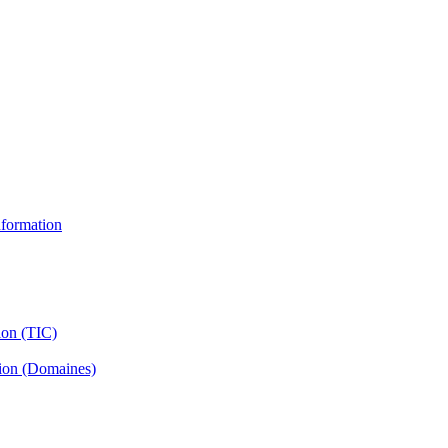
information
ion (TIC)
tion (Domaines)