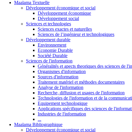
Maalama Textuelle
Développement économique et social
Développement économique
Développement social
Sciences et technologies
Sciences exactes et naturelles
Sciences de l’ingénieur et technologiques
Développement durable
Environnement
Economie Durable
Société Durable
Sciences de l'information
Généralités et apects theoriques des sciences de l'
Organismes d'information
Sources d'information
Traitement matériel et méthodes documentaires
Analyse de l'information
Recherche, diffusion et usages de l'information
Technologies de l'information et de la communicat
Equipement technologique
Applications spécifiques des sciences de l'informa
Industries de l'information
...
Maalama Bibliographique
Développement économique et social