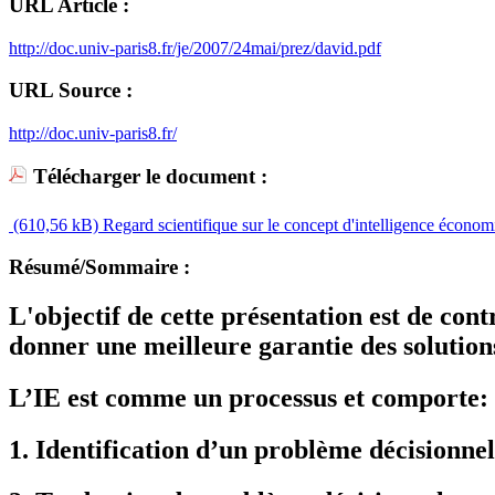
URL Article :
http://doc.univ-paris8.fr/je/2007/24mai/prez/david.pdf
URL Source :
http://doc.univ-paris8.fr/
Télécharger le document :
(610,56 kB)
Regard scientifique sur le concept d'intelligence économ
Résumé/Sommaire :
L'objectif de cette présentation est de co
donner une meilleure garantie des solution
L’IE est comme un processus et comporte:
1. Identification d’un problème décisionnel