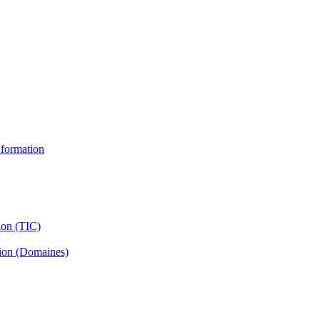
information
ion (TIC)
tion (Domaines)