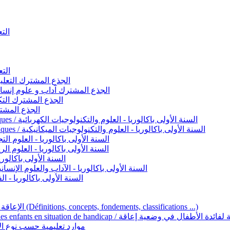
التعليم 
التعليم ا
ignement original / الجذع المشترك التعليم الأصيل
commun - Lettres et Sciences humaines / الجذع المشترك آداب و علوم إنسانية
nche technologique / الجذع المشترك التكنولوجي
ntifique / الجذع المشترك العلمي
1ère année BAC - Sciences et technologies électriques / السنة الأولى باكالوريا - العلوم والتكنولوجيات الكهربائية
1ère année BAC - Sciences et technologies mécaniques / السنة الأولى باكالوريا - العلوم والتكنولوجيات الميكانيكية
AC - Sciences expérimentales / السنة الأولى باكالوريا - العلوم التجريبية
BAC - Sciences mathématiques / السنة الأولى باكالوريا - العلوم الرياضية
 السنة الأولى باكالوريا – اللغة العربية
e année BAC - Lettres et sciences humaines / السنة الأولى باكالوريا - الآداب والعلوم الإنسانية
quées / السنة الأولى باكالوريا - الفنون التطبيقية
Handicap et Éducation inclusive / الإعاقة والتربية الدامجة (Définitions, concepts, fondements, classifications ...)
Programme national de l’éducation inclusive pour les enfants en situation de h
ucatives par type d’handicap / موارد تعليمية حسب نوع الإعاقة