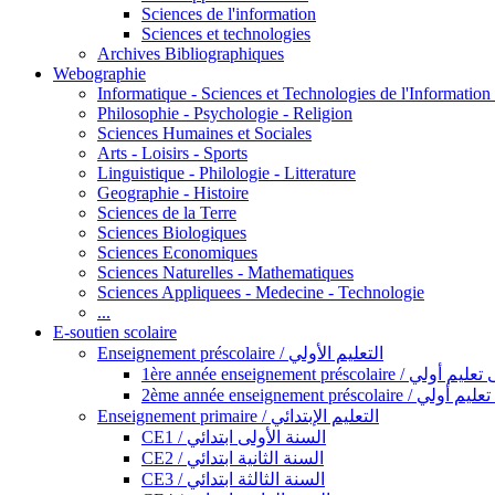
Sciences de l'information
Sciences et technologies
Archives Bibliographiques
Webographie
Informatique - Sciences et Technologies de l'Informatio
Philosophie - Psychologie - Religion
Sciences Humaines et Sociales
Arts - Loisirs - Sports
Linguistique - Philologie - Litterature
Geographie - Histoire
Sciences de la Terre
Sciences Biologiques
Sciences Economiques
Sciences Naturelles - Mathematiques
Sciences Appliquees - Medecine - Technologie
...
E-soutien scolaire
Enseignement préscolaire / التعليم الأولي
1ère année enseignement préscol
2ème année enseignement présc
Enseignement primaire / التعليم الإبتدائي
CE1 / السنة الأولى ابتدائي
CE2 / السنة الثانية ابتدائي
CE3 / السنة الثالثة ابتدائي