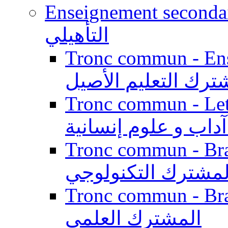
Enseignement secondaire qualifi
التأهيلي
Tronc commun - Enseig
ترك التعليم الأصيل
Tronc commun - Lett
داب و علوم إنسانية
Tronc commun - Branch
لمشترك التكنولوجي
Tronc commun - Branch
المشترك العلمي