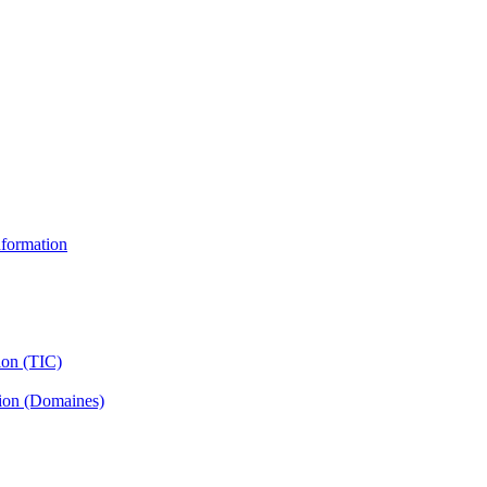
information
ion (TIC)
tion (Domaines)