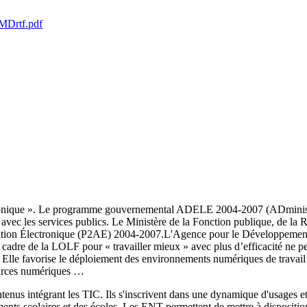
_MDrtf.pdf
ectronique ». Le programme gouvernemental ADELE 2004-2007 (ADministra
 avec les services publics. Le Ministère de la Fonction publique, de la 
tration Électronique (P2AE) 2004-2007.L'Agence pour le Développement
cadre de la LOLF pour « travailler mieux » avec plus d’efficacité ne peut
rs. Elle favorise le déploiement des environnements numériques de trava
sources numériques …
tenus intégrant les TIC. Ils s'inscrivent dans une dynamique d'usages et 
ents scolaires et des écoles. Les ENT permettent de mettre à disposition