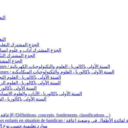
التعليم 
التعليم ا
ignement original / الجذع المشترك التعليم الأصيل
commun - Lettres et Sciences humaines / الجذع المشترك آداب و علوم إنسانية
nche technologique / الجذع المشترك التكنولوجي
ntifique / الجذع المشترك العلمي
1ère année BAC - Sciences et technologies électriques / السنة الأولى باكالوريا - العلوم والتكنولوجيات الكهربائية
1ère année BAC - Sciences et technologies mécaniques / السنة الأولى باكالوريا - العلوم والتكنولوجيات الميكانيكية
AC - Sciences expérimentales / السنة الأولى باكالوريا - العلوم التجريبية
BAC - Sciences mathématiques / السنة الأولى باكالوريا - العلوم الرياضية
 السنة الأولى باكالوريا – اللغة العربية
e année BAC - Lettres et sciences humaines / السنة الأولى باكالوريا - الآداب والعلوم الإنسانية
quées / السنة الأولى باكالوريا - الفنون التطبيقية
Handicap et Éducation inclusive / الإعاقة والتربية الدامجة (Définitions, concepts, fondements, classifications ...)
Programme national de l’éducation inclusive pour les enfants en situation de h
ucatives par type d’handicap / موارد تعليمية حسب نوع الإعاقة