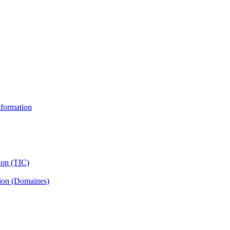
information
ion (TIC)
tion (Domaines)