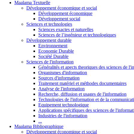
Maalama Textuelle
Développement économique et social
Développement économique
Développement social
Sciences et technologies
Sciences exactes et naturelles
Sciences de l’ingénieur et technologiques
Développement durable
Environnement
Economie Durable
Société Durable
Sciences de l'information
Généralités et apects theoriques des sciences de l'
Organismes d'information
Sources d'information
Traitement matériel et méthodes documentaires
Analyse de l'information
Recherche, diffusion et usages de l'information
Technologies de l'information et de la communicat
Equipement technologique
Applications spécifiques des sciences de l'informa
Industries de l'information
...
Maalama Bibliographique
Développement économique et social