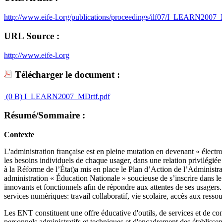
http://www.eife-l.org/publications/proceedings/ilf07/I_LEARN2007
URL Source :
http://www.eife-l.org
Télécharger le document :
(0 B)
I_LEARN2007_MDrtf.pdf
Résumé/Sommaire :
Contexte
L'administration française est en pleine mutation en devenant « él
les besoins individuels de chaque usager, dans une relation privilégiée
à la Réforme de l’État)a mis en place le Plan d’Action de l’Adminis
administration « Éducation Nationale » soucieuse de s’inscrire dans le 
innovants et fonctionnels afin de répondre aux attentes de ses usage
services numériques: travail collaboratif, vie scolaire, accès aux res
Les ENT constituent une offre éducative d'outils, de services et de con
personnels administratifs et techniques et d'encadrement des établissem