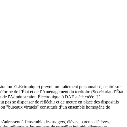
tion ELEctronique) prévoit un traitement personnalisé, centré sur
Réforme de l’État et de l’Aménagement du territoire (Secrétariat d’État
 de l'Administration Électronique ADAE a été créée. L'
 pas se dispenser de réfléchir et de mettre en place des dispositifs
il ou "bureaux virtuels" constitués d’un ensemble homogène de
s'adressent à l'ensemble des usagers, élèves, parents d'élèves,
 des utilisateurs les moyens de travailler individuellement et