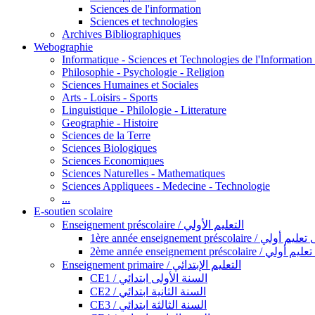
Sciences de l'information
Sciences et technologies
Archives Bibliographiques
Webographie
Informatique - Sciences et Technologies de l'Informatio
Philosophie - Psychologie - Religion
Sciences Humaines et Sociales
Arts - Loisirs - Sports
Linguistique - Philologie - Litterature
Geographie - Histoire
Sciences de la Terre
Sciences Biologiques
Sciences Economiques
Sciences Naturelles - Mathematiques
Sciences Appliquees - Medecine - Technologie
...
E-soutien scolaire
Enseignement préscolaire / التعليم الأولي
1ère année enseignement préscol
2ème année enseignement présc
Enseignement primaire / التعليم الإبتدائي
CE1 / السنة الأولى ابتدائي
CE2 / السنة الثانية ابتدائي
CE3 / السنة الثالثة ابتدائي